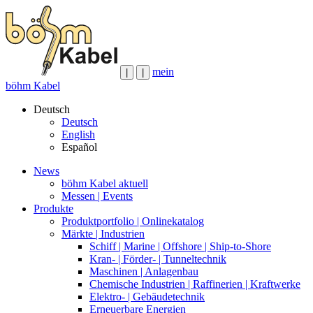
mein
|
|
böhm Kabel
Deutsch
Deutsch
English
Español
News
böhm Kabel aktuell
Messen | Events
Produkte
Produktportfolio | Onlinekatalog
Märkte | Industrien
Schiff | Marine | Offshore | Ship-to-Shore
Kran- | Förder- | Tunneltechnik
Maschinen | Anlagenbau
Chemische Industrien | Raffinerien | Kraftwerke
Elektro- | Gebäudetechnik
Erneuerbare Energien