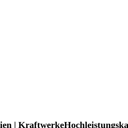
rien
|
Kraftwerke
Hochleistungska