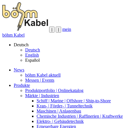
mein
|
|
böhm Kabel
Deutsch
Deutsch
English
Español
News
böhm Kabel aktuell
Messen | Events
Produkte
Produktportfolio | Onlinekatalog
Märkte | Industrien
Schiff | Marine | Offshore | Ship-to-Shore
Kran- | Förder- | Tunneltechnik
Maschinen | Anlagenbau
Chemische Industrien | Raffinerien | Kraftwerke
Elektro- | Gebäudetechnik
Erneuerbare Energien