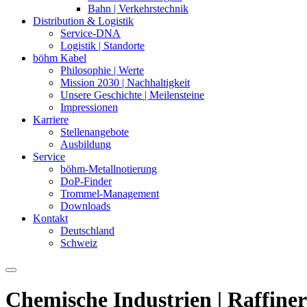
Bahn | Verkehrstechnik
Distribution & Logistik
Service-DNA
Logistik | Standorte
böhm Kabel
Philosophie | Werte
Mission 2030 | Nachhaltigkeit
Unsere Geschichte | Meilensteine
Impressionen
Karriere
Stellenangebote
Ausbildung
Service
böhm-Metallnotierung
DoP-Finder
Trommel-Management
Downloads
Kontakt
Deutschland
Schweiz
Chemische Industrien
|
Raffine