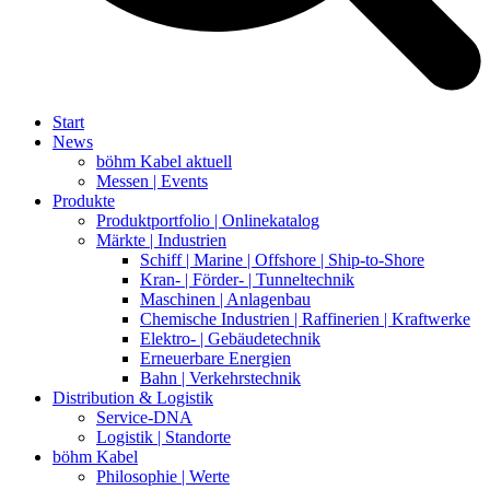
Start
News
böhm Kabel aktuell
Messen | Events
Produkte
Produktportfolio | Onlinekatalog
Märkte | Industrien
Schiff | Marine | Offshore | Ship-to-Shore
Kran- | Förder- | Tunneltechnik
Maschinen | Anlagenbau
Chemische Industrien | Raffinerien | Kraftwerke
Elektro- | Gebäudetechnik
Erneuerbare Energien
Bahn | Verkehrstechnik
Distribution & Logistik
Service-DNA
Logistik | Standorte
böhm Kabel
Philosophie | Werte