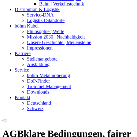
Bahn | Verkehrstechnik
Distribution & Logistik
Service-DNA
Logistik | Standorte
böhm Kabel
Philosophie | Werte
Mission 2030 | Nachhaltigkeit
Unsere Geschichte | Meilensteine
Impressionen
Karriere
Stellenangebote
Ausbildung
Service
böhm-Metallnotierung
DoP-Finder
Trommel-Management
Downloads
Kontakt
Deutschland
Schweiz
AGB
klare Bedingungen, fairer