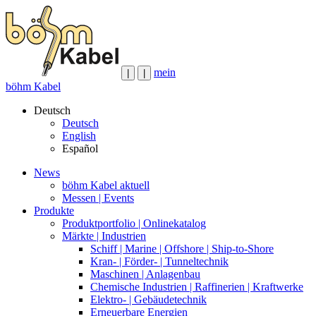
mein
|
|
böhm Kabel
Deutsch
Deutsch
English
Español
News
böhm Kabel aktuell
Messen | Events
Produkte
Produktportfolio | Onlinekatalog
Märkte | Industrien
Schiff | Marine | Offshore | Ship-to-Shore
Kran- | Förder- | Tunneltechnik
Maschinen | Anlagenbau
Chemische Industrien | Raffinerien | Kraftwerke
Elektro- | Gebäudetechnik
Erneuerbare Energien