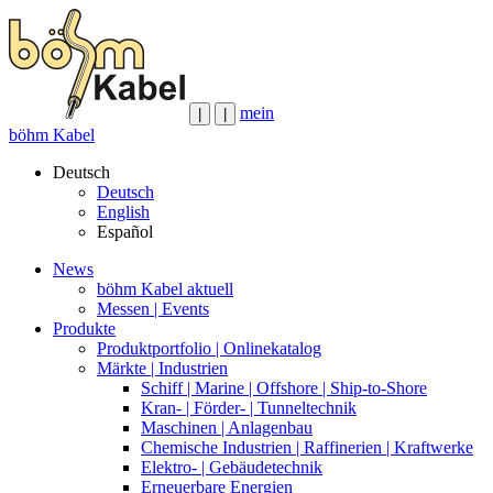
mein
|
|
böhm Kabel
Deutsch
Deutsch
English
Español
News
böhm Kabel aktuell
Messen | Events
Produkte
Produktportfolio | Onlinekatalog
Märkte | Industrien
Schiff | Marine | Offshore | Ship-to-Shore
Kran- | Förder- | Tunneltechnik
Maschinen | Anlagenbau
Chemische Industrien | Raffinerien | Kraftwerke
Elektro- | Gebäudetechnik
Erneuerbare Energien