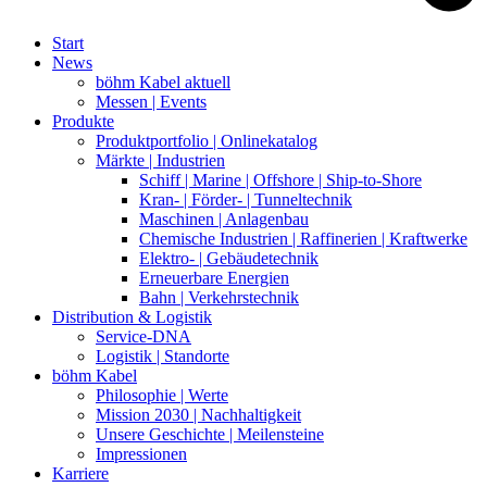
Start
News
böhm Kabel aktuell
Messen | Events
Produkte
Produktportfolio | Onlinekatalog
Märkte | Industrien
Schiff | Marine | Offshore | Ship-to-Shore
Kran- | Förder- | Tunneltechnik
Maschinen | Anlagenbau
Chemische Industrien | Raffinerien | Kraftwerke
Elektro- | Gebäudetechnik
Erneuerbare Energien
Bahn | Verkehrstechnik
Distribution & Logistik
Service-DNA
Logistik | Standorte
böhm Kabel
Philosophie | Werte
Mission 2030 | Nachhaltigkeit
Unsere Geschichte | Meilensteine
Impressionen
Karriere