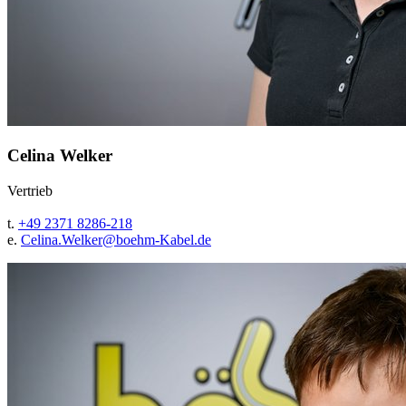
Celina Welker
Vertrieb
t.
+49 2371 8286-218
e.
Celina.Welker@
boehm-Kabel.de