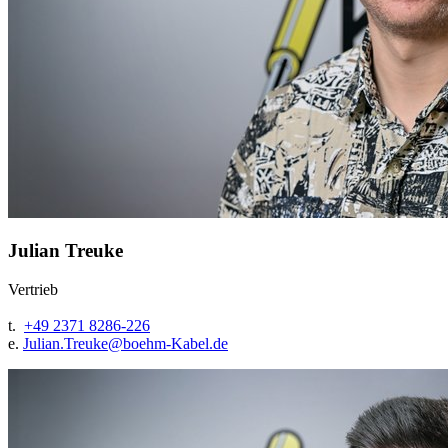
Julian Treuke
Vertrieb
t.
+49 2371 8286-226
e.
Julian.Treuke@
boehm-Kabel.de