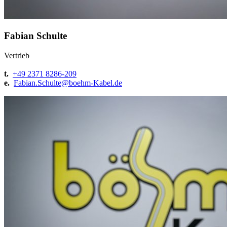
Fabian Schulte
Vertrieb
t.
+49 2371 8286-209
e.
Fabian.Schulte@
boehm-Kabel.de