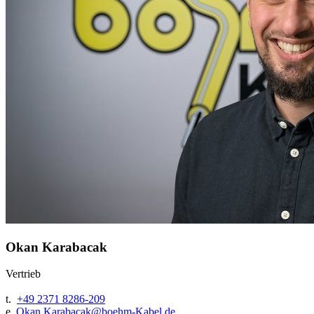
Okan Karabacak
Vertrieb
t.
+49 2371 8286-209
e.
Okan.Karabacak@
boehm-Kabel.de