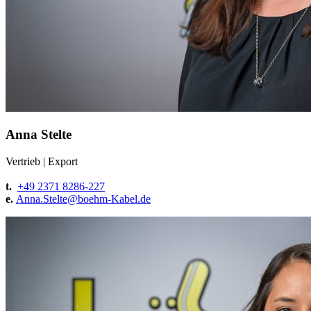
Anna Stelte
Vertrieb
|
Export
t.
+49 2371 8286-227
e.
Anna.Stelte@
boehm-Kabel.de