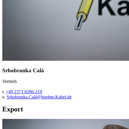
Srbobranka Calá
Vertrieb
t.
+49 2371 8286-219
e.
Srbobranka.Calá@boehm-Kabel.de
Export