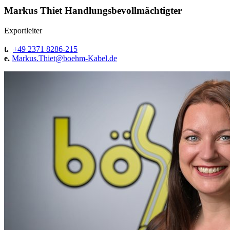
Markus Thiet
Handlungsbevollmächtigter
Exportleiter
t.
+49 2371 8286-215
e.
Markus.Thiet@
boehm-Kabel.de