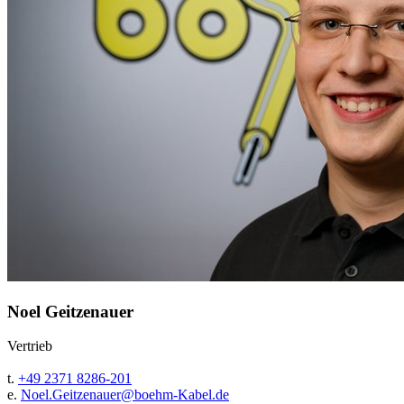
Noel Geitzenauer
Vertrieb
t.
+49 2371 8286-201
e.
Noel.Geitzenauer@
boehm-Kabel.de