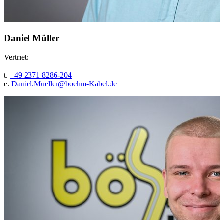
Daniel Müller
Vertrieb
t.
+49 2371 8286-204
e.
Daniel.Mueller@
boehm-Kabel.de