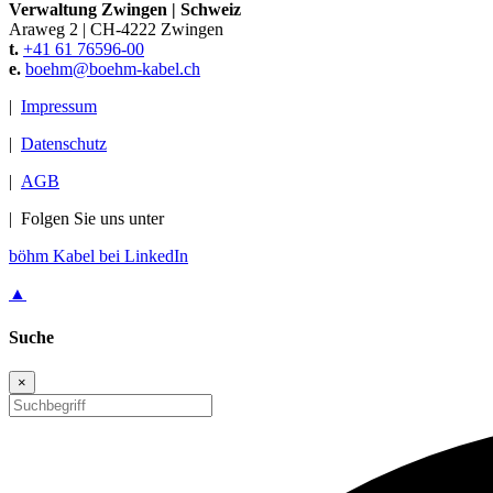
Verwaltung Zwingen
|
Schweiz
Araweg 2
|
CH-4222 Zwingen
t.
+41 61 76596-00
e.
boehm@
boehm-kabel.ch
|
Impressum
|
Datenschutz
|
AGB
|
Folgen Sie uns unter
böhm Kabel bei LinkedIn
▲
Suche
×