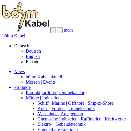
mein
|
|
böhm Kabel
Deutsch
Deutsch
English
Español
News
böhm Kabel aktuell
Messen | Events
Produkte
Produktportfolio | Onlinekatalog
Märkte | Industrien
Schiff | Marine | Offshore | Ship-to-Shore
Kran- | Förder- | Tunneltechnik
Maschinen | Anlagenbau
Chemische Industrien | Raffinerien | Kraftwerke
Elektro- | Gebäudetechnik
Erneuerbare Energien